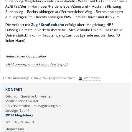
Sudenburg/Magdeburg-Zentrum einfädeln - Weiter auf B71 (Schilder nach
A2/B189/Berlin-Hannover/Haldensleben/Zentrum) - Ausfahrt Richtung
Sudenburg - Rechts abbiegen auf Fermersleber Weg - Rechts abbiegen
auf Leipziger Str. - Rechts abbiegen PKW-Einfahrt Universitätsklinikum
Die Anfahrt mit
Zug / Straßenbahn
erfolgt über: Magdeburg HBF -
Fußweg Haltestelle Verkehrsbetriebe - Straßenbahn Linie 6 - Haltestelle
Universitätsklinikum - Haupteingang Campus (gerade aus bis Haus 43
linker Hand).
Interaktiver Campusplan
3D-Campusplan mit Gebäudeliste (pdf)
Letzte Änderung: 08.04.2026 - Ansprechpartner:
Webmaster
Sie können eine Nachricht versenden an:
Webmaster
KONTAKT
Ihre E-Mailadresse:
Otto-von-Guericke-Universität
Medizinische Fakultät
Universitätsklinikum Magdeburg A.ö.R.
Ihr Anliegen:
Leipziger Str. 44
39120 Magdeburg
Tel.:
+49-391-67-01
Impressum