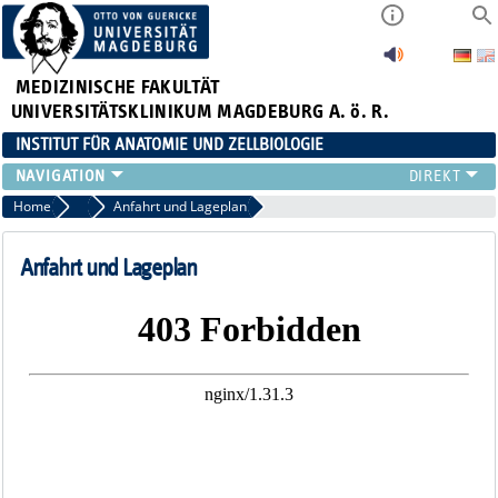
MEDIZINISCHE FAKULTÄT
UNIVERSITÄTSKLINIKUM MAGDEBURG A. ö. R.
INSTITUT FÜR ANATOMIE UND ZELLBIOLOGIE
FORSCHUNG
Home
Institut
Anfahrt und Lageplan
LEHRE
INSTITUT
Anfahrt und Lageplan
KÖRPERSPENDE
KONTAKT