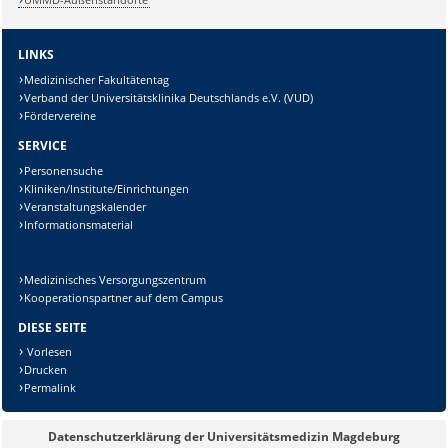
Sicherheitsabfrage:
LINKS
Medizinischer Fakultätentag
Verband der Universitätsklinika Deutschlands e.V. (VUD)
Fördervereine
SERVICE
Lösung:
Personensuche
Kliniken/Institute/Einrichtungen
Veranstaltungskalender
Informationsmaterial
Medizinisches Versorgungszentrum
Kooperationspartner auf dem Campus
DIESE SEITE
Vorlesen
Drucken
Permalink
Datenschutzerklärung der Universitätsmedizin Magdeburg