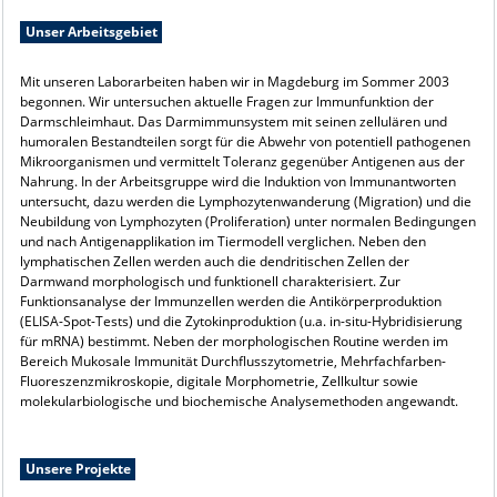
Unser Arbeitsgebiet
Mit unseren Laborarbeiten haben wir in Magdeburg im Sommer 2003
begonnen. Wir untersuchen aktuelle Fragen zur Immunfunktion der
Darmschleimhaut. Das Darmimmunsystem mit seinen zellulären und
humoralen Bestandteilen sorgt für die Abwehr von potentiell pathogenen
Mikroorganismen und vermittelt Toleranz gegenüber Antigenen aus der
Nahrung. In der Arbeitsgruppe wird die Induktion von Immunantworten
untersucht, dazu werden die Lymphozytenwanderung (Migration) und die
Neubildung von Lymphozyten (Proliferation) unter normalen Bedingungen
und nach Antigenapplikation im Tiermodell verglichen. Neben den
lymphatischen Zellen werden auch die dendritischen Zellen der
Darmwand morphologisch und funktionell charakterisiert. Zur
Funktionsanalyse der Immunzellen werden die Antikörperproduktion
(ELISA-Spot-Tests) und die Zytokinproduktion (u.a. in-situ-Hybridisierung
für mRNA) bestimmt. Neben der morphologischen Routine werden im
Bereich Mukosale Immunität Durchflusszytometrie, Mehrfachfarben-
Fluoreszenzmikroskopie, digitale Morphometrie, Zellkultur sowie
molekularbiologische und biochemische Analysemethoden angewandt.
Unsere Projekte