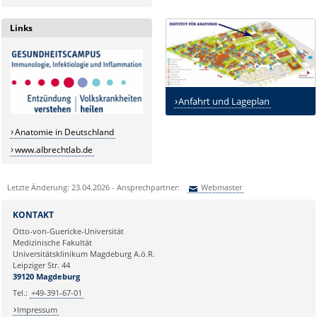
Links
Anfahrt und Lageplan
Anatomie in Deutschland
www.albrechtlab.de
Letzte Änderung: 23.04.2026 - Ansprechpartner:
Webmaster
Sie können eine Nachricht versenden an:
Webmaster
KONTAKT
Ihre E-Mailadresse:
Otto-von-Guericke-Universität
Medizinische Fakultät
Universitätsklinikum Magdeburg A.ö.R.
Ihr Anliegen:
Leipziger Str. 44
39120 Magdeburg
Tel.:
+49-391-67-01
Impressum