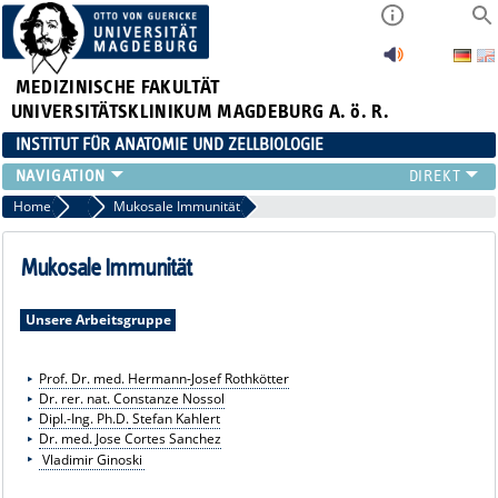
MEDIZINISCHE FAKULTÄT
UNIVERSITÄTSKLINIKUM MAGDEBURG A. ö. R.
INSTITUT FÜR ANATOMIE UND ZELLBIOLOGIE
FORSCHUNG
Home
Forschung
Mukosale Immunität
LEHRE
INSTITUT
Mukosale Immunität
KÖRPERSPENDE
KONTAKT
Unsere Arbeitsgruppe
Prof. Dr. med. Hermann-Josef Rothkötter
Dr. rer. nat. Constanze Nossol
Dipl.-Ing. Ph.D.
Stefan Kahlert
Dr. med. Jose Cortes Sanchez
Vladimir Ginoski