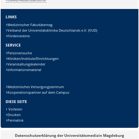
LINKS
Medizinischer Fakultätentag
Verband der Universitätsklinika Deutschlands e.V. (VUD)
Fördervereine
SERVICE
Personensuche
Kliniken/Institute/Einrichtungen
Veranstaltungskalender
Sicherheitsabfrage:
Informationsmaterial
Medizinisches Versorgungszentrum
Kooperationspartner auf dem Campus
DIESE SEITE
Lösung:
Vorlesen
Drucken
Permalink
Datenschutzerklärung der Universitätsmedizin Magdeburg