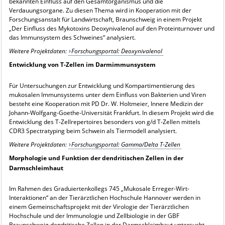
bekannten Einfluss auf den Gesamtorganismus und die
Verdauungsorgane. Zu diesen Thema wird in Kooperation mit der
Forschungsanstalt für Landwirtschaft, Braunschweig in einem Projekt
„Der Einfluss des Mykotoxins Deoxynivalenol auf den Proteinturnover und
das Immunsystem des Schweines“ analysiert.
Weitere Projektdaten:
Forschungsportal: Deoxynivalenol
Entwicklung von T-Zellen im Darmimmunsystem
Für Untersuchungen zur Entwicklung und Kompartimentierung des
mukosalen Immunsystems unter dem Einfluss von Bakterien und Viren
besteht eine Kooperation mit PD Dr. W. Holtmeier, Innere Medizin der
Johann-Wolfgang-Goethe-Universität Frankfurt. In diesem Projekt wird die
Entwicklung des T-Zellrepertoires besonders von g/d T-Zellen mittels
CDR3 Spectratyping beim Schwein als Tiermodell analysiert.
Weitere Projektdaten:
Forschungsportal: Gamma/Delta T-Zellen
Morphologie und Funktion der dendritischen Zellen in der
Darmschleimhaut
Im Rahmen des Graduiertenkollegs 745 „Mukosale Erreger-Wirt-
Interaktionen“ an der Tierärztlichen Hochschule Hannover werden in
einem Gemeinschaftsprojekt mit der Virologie der Tierärztlichen
Hochschule und der Immunologie und Zellbiologie in der GBF
Braunschweig dendritische Zellen in der Darmschleimhaut untersucht.