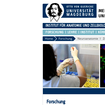
ME
UN
INSTITUT FÜR ANATOMIE UND ZELLBIOL
FORSCHUNG
LEHRE
INSTITUT
KÖR
Home
Forschung
Neuroanatomie
Z
Forschung