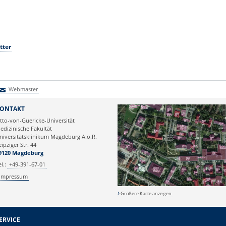
tter
Webmaster
Webmaster
ONTAKT
tto-von-Guericke-Universität
edizinische Fakultät
niversitätsklinikum Magdeburg A.ö.R.
eipziger Str. 44
9120 Magdeburg
el.:
+49-391-67-01
Impressum
Größere Karte anzeigen
ERVICE