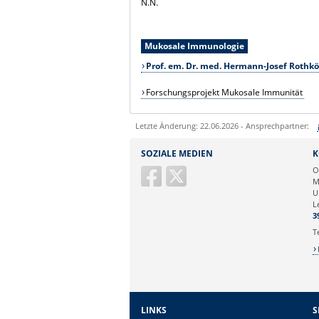
N.N.
Mukosale Immunologie
Prof. em. Dr. med. Hermann-Josef Rothkö
Forschungsprojekt Mukosale Immunität
Letzte Änderung: 22.06.2026 - Ansprechpartner:
Sie können eine Nachricht versenden an:
SOZIALE MEDIEN
K
Ihre E-Mailadresse:
O
M
U
Ihr Anliegen:
L
3
T
LINKS
S