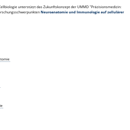
Zellbiologie unterstützt das Zukunftskonzept der UMMD "Präzisionsmedizin:
n Forschungsschwerpunkten
Neuroanatomie und Immunologie auf zellulärer
atomie
ie