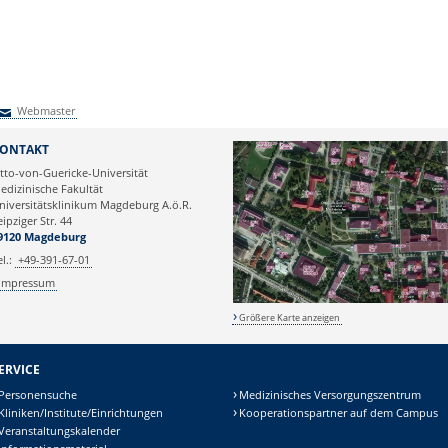
Webmaster
Webmaster
ONTAKT
tto-von-Guericke-Universität
edizinische Fakultät
niversitätsklinikum Magdeburg A.ö.R.
eipziger Str. 44
9120 Magdeburg
el.:
+49-391-67-01
Impressum
Größere Karte anzeigen
ERVICE
Personensuche
Medizinisches Versorgungszentrum
Kliniken/Institute/Einrichtungen
Kooperationspartner auf dem Campus
Veranstaltungskalender