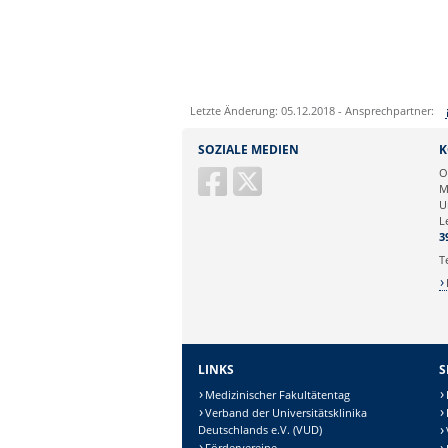
Letzte Änderung: 05.12.2018 - Ansprechpartner:
Sie können eine Nachricht versenden an:
SOZIALE MEDIEN
K
Ihre E-Mailadresse:
O
M
U
Ihr Anliegen:
L
3
T
LINKS
S
Medizinischer Fakultätentag
Verband der Universitätsklinika
Deutschlands e.V. (VUD)
Fördervereine