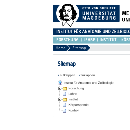
ME
UN
INSTITUT FÜR ANATOMIE UND ZELLBIOL
FORSCHUNG
LEHRE
INSTITUT
KÖR
Home
Sitemap
Sitemap
aufklappen
|
zuklappen
Institut für Anatomie und Zellbiologie
Forschung
Lehre
Institut
Körperspende
Kontakt