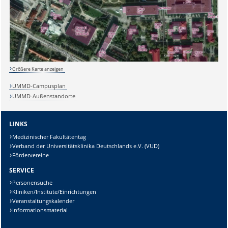
Größere Karte anzeigen
UMMD-Campusplan
UMMD-Außenstandorte
LINKS
Medizinischer Fakultätentag
Verband der Universitätsklinika Deutschlands e.V. (VUD)
Fördervereine
SERVICE
Sicherheitsabfrage:
Personensuche
Kliniken/Institute/Einrichtungen
Veranstaltungskalender
Informationsmaterial