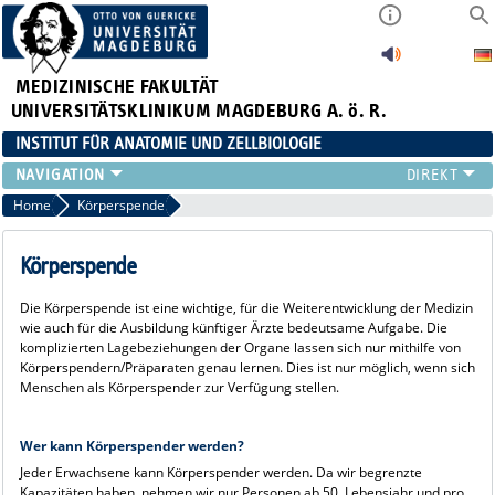
MEDIZINISCHE FAKULTÄT
UNIVERSITÄTSKLINIKUM MAGDEBURG A. ö. R.
INSTITUT FÜR ANATOMIE UND ZELLBIOLOGIE
FORSCHUNG
Home
Körperspende
LEHRE
INSTITUT
Körperspende
KÖRPERSPENDE
Die Körperspende ist eine wichtige, für die Weiterentwicklung der Medizin
KONTAKT
wie auch für die Ausbildung künftiger Ärzte bedeutsame Aufgabe. Die
komplizierten Lagebeziehungen der Organe lassen sich nur mithilfe von
Körperspendern/Präparaten genau lernen. Dies ist nur möglich, wenn sich
Menschen als Körperspender zur Verfügung stellen.
Wer kann Körperspender werden?
Jeder Erwachsene kann Körperspender werden. Da wir begrenzte
Kapazitäten haben, nehmen wir nur Personen ab 50. Lebensjahr und pro