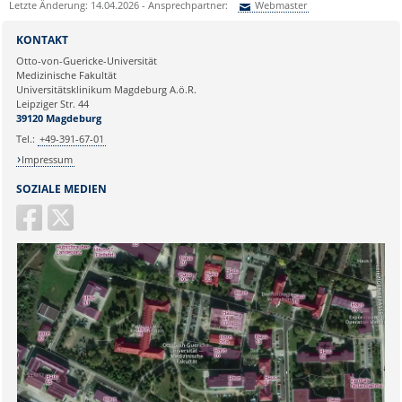
Letzte Änderung: 14.04.2026 - Ansprechpartner:
Webmaster
Sie können eine Nachricht versenden an:
Webmaster
KONTAKT
Ihre E-Mailadresse:
Otto-von-Guericke-Universität
Medizinische Fakultät
Universitätsklinikum Magdeburg A.ö.R.
Ihr Anliegen:
Leipziger Str. 44
39120 Magdeburg
Tel.:
+49-391-67-01
Impressum
SOZIALE MEDIEN