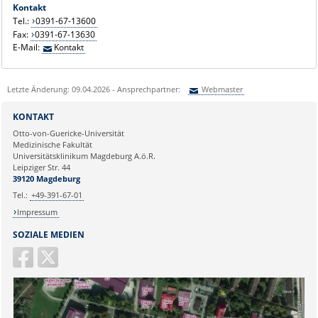
Kontakt
Tel.:
0391-67-13600
Fax:
0391-67-13630
E-Mail:
Kontakt
Letzte Änderung: 09.04.2026 - Ansprechpartner:
Webmaster
Sie können eine Nachricht versenden an:
Webmaster
KONTAKT
Ihre E-Mailadresse:
Otto-von-Guericke-Universität
Medizinische Fakultät
Universitätsklinikum Magdeburg A.ö.R.
Ihr Anliegen:
Leipziger Str. 44
39120 Magdeburg
Tel.:
+49-391-67-01
Impressum
SOZIALE MEDIEN