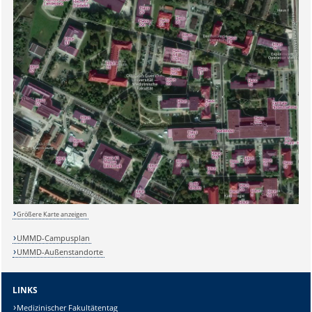
Größere Karte anzeigen
UMMD-Campusplan
Sicherheitsabfrage:
UMMD-Außenstandorte
LINKS
Medizinischer Fakultätentag