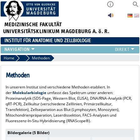
MEDIZINISCHE FAKULTÄT
UNIVERSITÄTSKLINIKUM MAGDEBURG A. ö. R.
INSTITUT FÜR ANATOMIE UND ZELLBIOLOGIE
FORSCHUNG
Home
Institut
Methoden
LEHRE
INSTITUT
Methoden
KÖRPERSPENDE
In unserem Institut sind verschiedene Methoden etabliert. In
KONTAKT
der
Molekularbiologie
umfasst das Spektrum unter anderen:
Proteinanalytik (SDS-Page, Western Blot, ELISA), DNA/RNA-Analytik (PCR,
qRT-PCR), Zellkultur (verschiedene Zelllinien, Primärzellkultur,
Transfektion), Zellseparation aus Blut (Lymphozyten, Monozyten),
Mitochondrienpräparation, Laserdissektion, FACS-Analysen und
Fluoreszenz-In-Situ Hybridisierung (RNAScope®).
Bildergalerie (5 Bilder)