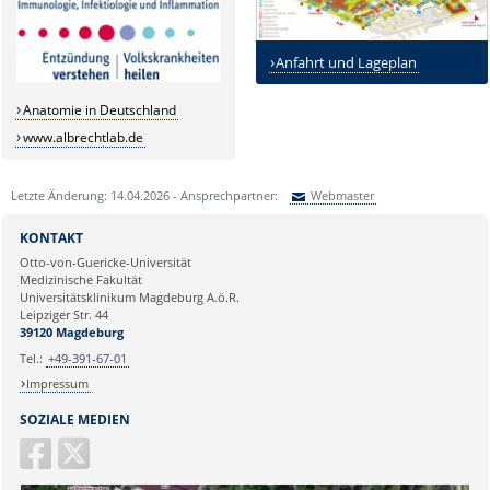
Anfahrt und Lageplan
Anatomie in Deutschland
www.albrechtlab.de
Letzte Änderung: 14.04.2026 - Ansprechpartner:
Webmaster
Sie können eine Nachricht versenden an:
Webmaster
KONTAKT
Ihre E-Mailadresse:
Otto-von-Guericke-Universität
Medizinische Fakultät
Universitätsklinikum Magdeburg A.ö.R.
Ihr Anliegen:
Leipziger Str. 44
39120 Magdeburg
Tel.:
+49-391-67-01
Impressum
SOZIALE MEDIEN